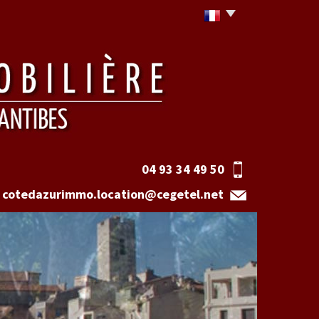
04 93 34 49 50
cotedazurimmo.location@cegetel.net