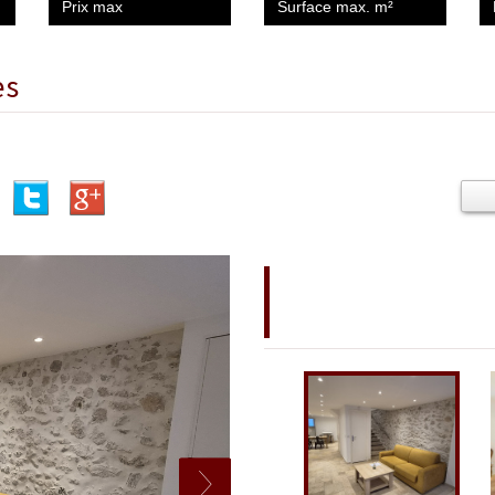
es
appartement 86