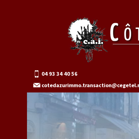
04 93 34 40 56
cotedazurimmo.transaction@cegetel.