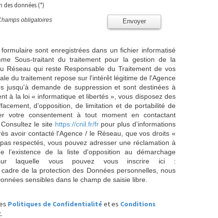
on des données (*)
Champs obligatoires
Envoyer
 formulaire sont enregistrées dans un fichier informatisé
e Sous-traitant du traitement pour la gestion de la
/ du Réseau qui reste Responsable du Traitement de vos
e du traitement repose sur l'intérêt légitime de l'Agence
es jusqu'à demande de suppression et sont destinées à
 à la loi « informatique et libertés », vous disposez des
effacement, d’opposition, de limitation et de portabilité de
er votre consentement à tout moment en contactant
 Consultez le site
https://cnil.fr/fr
pour plus d’informations
rès avoir contacté l'Agence / le Réseau, que vos droits «
t pas respectés, vous pouvez adresser une réclamation à
 l’existence de la liste d'opposition au démarchage
sur laquelle vous pouvez vous inscrire ici :
 cadre de la protection des Données personnelles, nous
Données sensibles dans le champ de saisie libre.
les
Politiques de Confidentialité
et es
Conditions
.